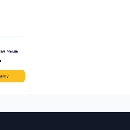
чая Мышь
₽
зину