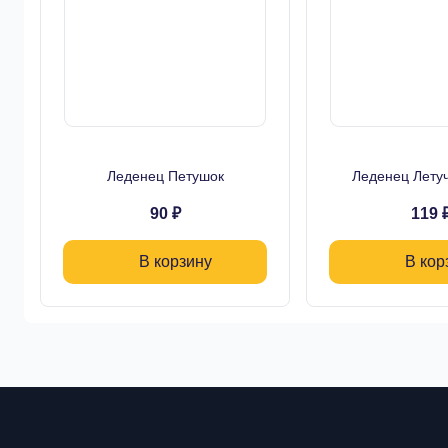
Леденец Петушок
Леденец Лету
90 ₽
119 
В корзину
В кор