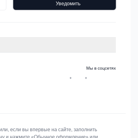
Уведомить
Мы в соцсетях
*
*
Whatsapp*
Instagram
Телеграм
ВКонтакте
или, если вы впервые на сайте, заполнить
зину и нажмите «Обычное оформление» или