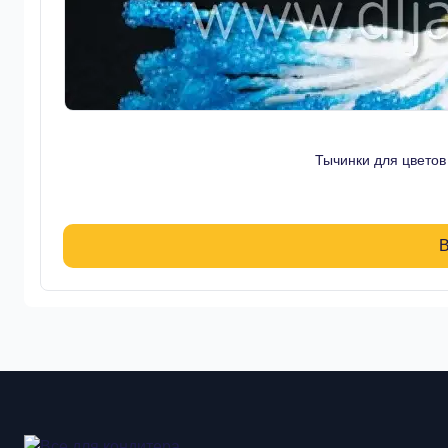
Тычинки для цвето
В