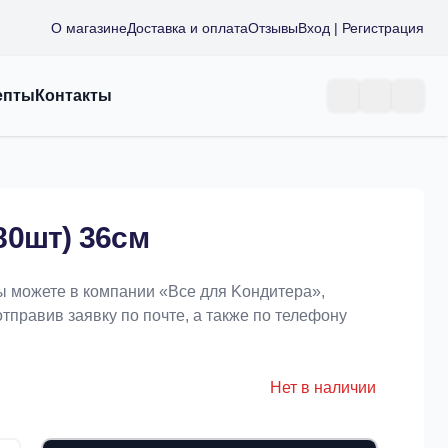
О магазине
Доставка и оплата
Отзывы
Вход | Регистрация
епты
Контакты
80шт) 36см
ы можете в компании «Bce для Koндитeрa»,
отправив заявку по почте, а также по телефону
Нет в наличии