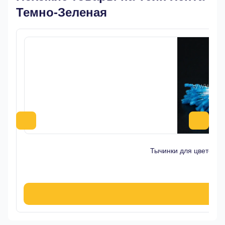
Темно-Зеленая
Тычинки для цветов 
7
В к