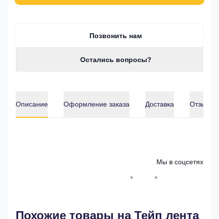
Позвонить нам
Остались вопросы?
Описание
Оформление заказа
Доставка
Отзывы о
Описание
Мы в соцсетях
*
*
Whatsapp*
Instagram
Телеграм
ВКонтак
Похожие товары на Тейп лента