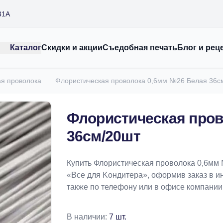
31А
Каталог
Скидки и акции
Съедобная печать
Блог и рец
ая проволока
Флористическая проволока 0,6мм №26 Белая 36с
Флористическая пров
36см/20шт
Купить Флористическая проволока 0,6мм
«Bce для Koндитeрa», оформив заказ в ин
также по телефону или в офисе компании
В наличии:
7 шт.