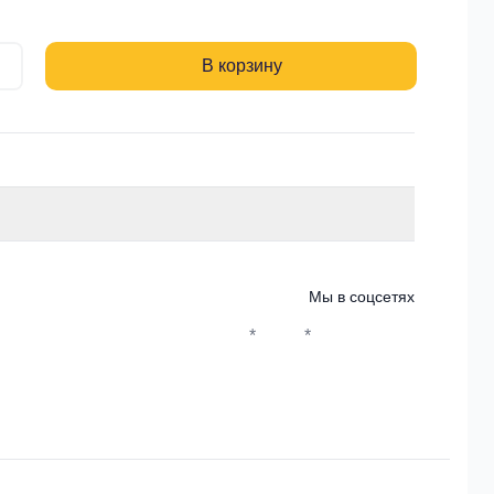
В корзину
Мы в соцсетях
*
*
Whatsapp*
Instagram
Телеграм
ВКонтакте