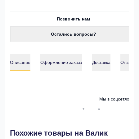
Позвонить нам
Остались вопросы?
Описание
Оформление заказа
Доставка
Отзывы о
Описание
Мы в соцсетях
*
*
Whatsapp*
Instagram
Телеграм
ВКонтак
Похожие товары на Валик