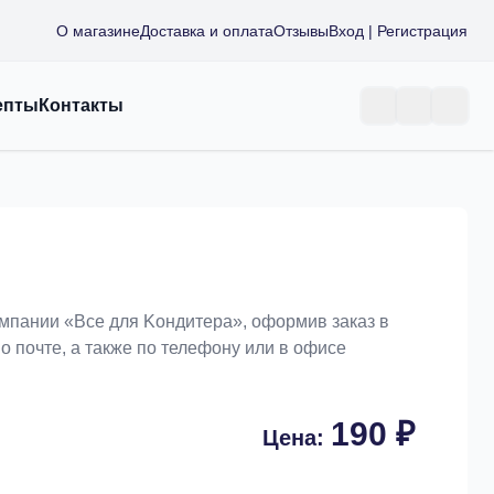
О магазине
Доставка и оплата
Отзывы
Вход | Регистрация
епты
Контакты
омпании «Bce для Koндитeрa», оформив заказ в
о почте, а также по телефону или в офисе
190 ₽
Цена: