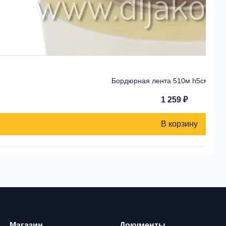
Бордюрная лента 510м h5см w40
1 259 ₽
В корзину
Магазин
Документы