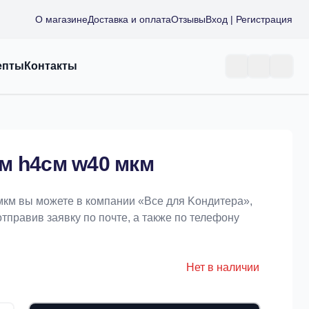
О магазине
Доставка и оплата
Отзывы
Вход | Регистрация
епты
Контакты
м h4см w40 мкм
мкм вы можете в компании «Bce для Koндитeрa»,
отправив заявку по почте, а также по телефону
Нет в наличии