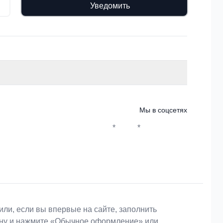
Уведомить
Мы в соцсетях
*
*
Whatsapp*
Instagram
Телеграм
ВКонтакте
или, если вы впервые на сайте, заполнить
зину и нажмите «Обычное оформление» или