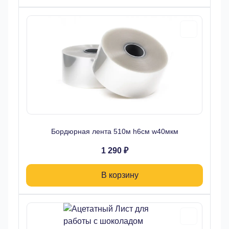
Бордюрная лента 510м h6см w40мкм
1 290 ₽
В корзину