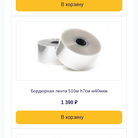
В корзину
Бордюрная лента 510м h7см w40мкм
1 390 ₽
В корзину