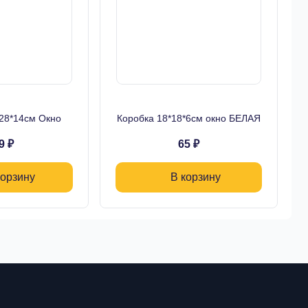
*28*14см Окно
Коробка 18*18*6см окно БЕЛАЯ
9 ₽
65 ₽
корзину
В корзину