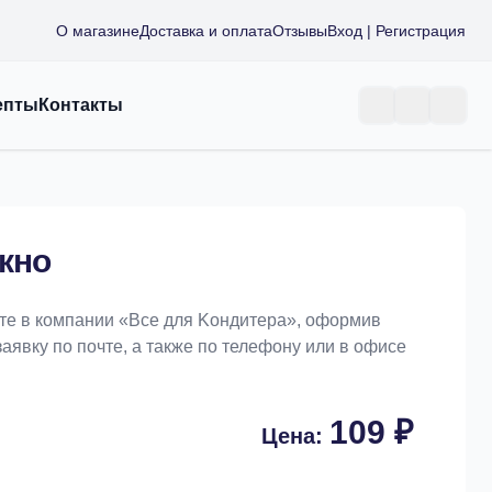
О магазине
Доставка и оплата
Отзывы
Вход | Регистрация
епты
Контакты
кно
те в компании «Bce для Koндитeрa», оформив
заявку по почте, а также по телефону или в офисе
109 ₽
Цена: