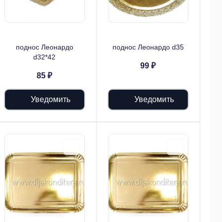
поднос Леонардо
поднос Леонардо d35
d32*42
99 ₽
85 ₽
Уведомить
Уведомить