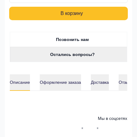
В корзину
Позвонить нам
Остались вопросы?
Описание
Оформление заказа
Доставка
Отзывы о
Описание
Мы в соцсетях
*
*
Whatsapp*
Instagram
Телеграм
ВКонтак