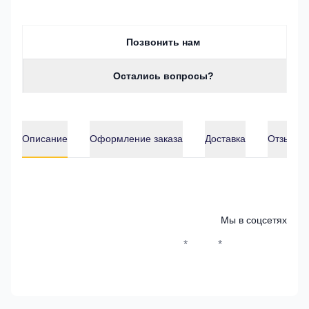
Позвонить нам
Остались вопросы?
Описание
Оформление заказа
Доставка
Отзывы о
Описание
Мы в соцсетях
*
*
Whatsapp*
Instagram
Телеграм
ВКонтак