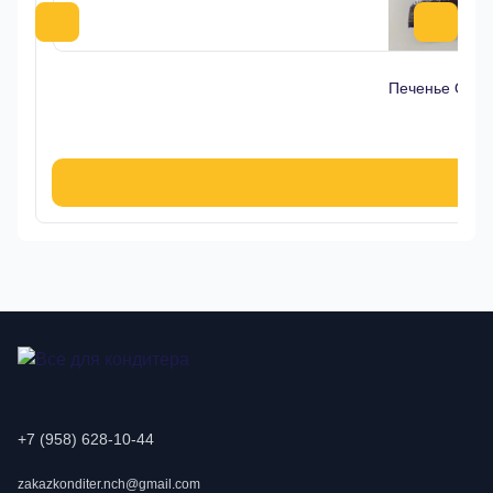
Печенье Oreo 
9
В к
+7 (958) 628-10-44
zakazkonditer.nch@gmail.com