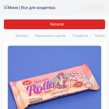
Все для кондитера
Отк
Каталог
Каталог
Украшения и декор
Сладости
Трубочки
Главная