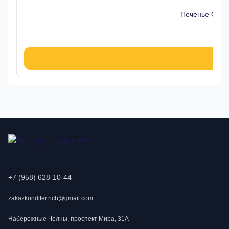
Печенье Oreo 
9
В к
+7 (958) 628-10-44
zakazkonditer.nch@gmail.com
Набережные Челны, проспект Мира, 31А