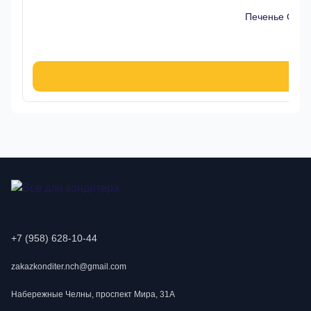
Печенье Oreo 
9
В к
+7 (958) 628-10-44
zakazkonditer.nch@gmail.com
Набережные Челны, проспект Мира, 31А