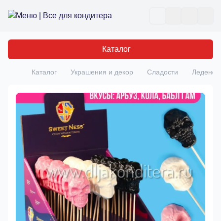
Все для кондитера
Отк
Каталог
Каталог
Украшения и декор
Сладости
Леденец 
Главная