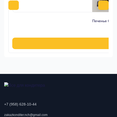
Печенье Oreo 
9
В к
+7 (958) 628-10-44
zakazkonditer.nch@gmail.com