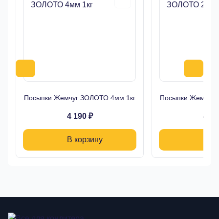
Посыпки Жемчуг ЗОЛОТО 4мм 1кг
Посыпки Жемчуг 
4 190 ₽
4 19
В корзину
В ко