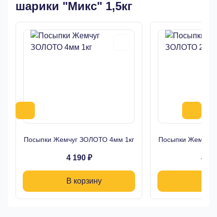
шарики "Микс" 1,5кг
Посыпки Жемчуг ЗОЛОТО 4мм 1кг
Посыпки Жемчуг 
4 190 ₽
4 19
В корзину
В ко