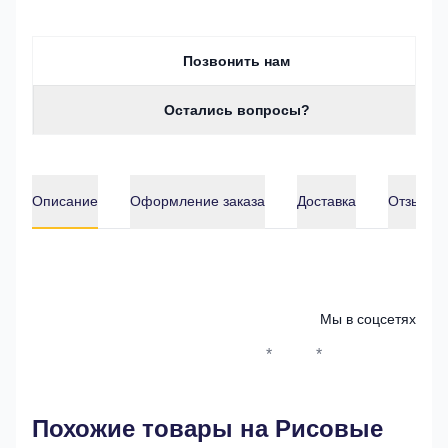
Позвонить нам
Остались вопросы?
Описание
Оформление заказа
Доставка
Отзывы о
Описание
Мы в соцсетях
*
*
Whatsapp*
Instagram
Телеграм
ВКонтак
Похожие товары на Рисовые