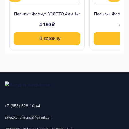
Посыпки Жемчуг ЗОЛОТО 4мм 1кг
Посыпки Жемчуг 
4 190 ₽
4 19
В корзину
В ко
+7 (958) 628-10-44
zakazkonditer.nch@gmail.com