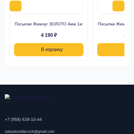
Посыпки Жемчуг ЗОЛОТО 4мм 1кг
Посыпки Жемчуг 
4 190 ₽
4 19
В корзину
В ко
+7 (958) 628-10-44
zakazkonditer.nch@gmail.com