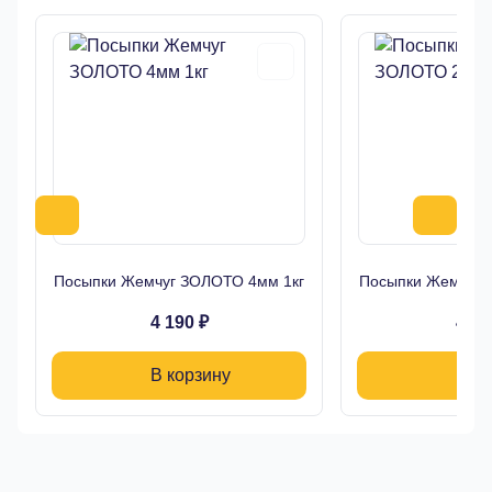
Посыпки Жемчуг ЗОЛОТО 4мм 1кг
Посыпки Жемчуг 
4 190 ₽
4 19
В корзину
В ко