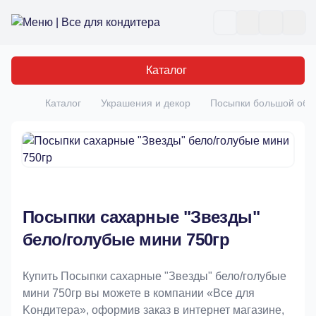
Все для кондитера
Отк
Каталог
Каталог
Украшения и декор
Посыпки большой об
Главная
Посыпки сахарные "Звезды"
бело/голубые мини 750гр
Купить Посыпки сахарные "Звезды" бело/голубые
мини 750гр вы можете в компании «Bce для
Koндитeрa», оформив заказ в интернет магазине,