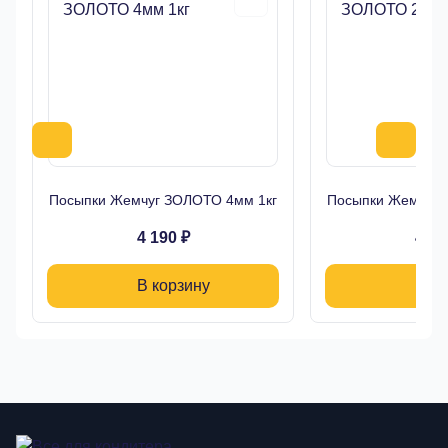
Посыпки Жемчуг ЗОЛОТО 4мм 1кг
Посыпки Жемчуг 
4 190 ₽
4 19
В корзину
В ко