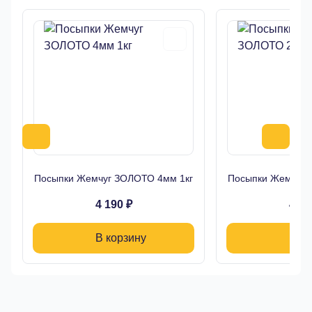
Посыпки Жемчуг ЗОЛОТО 4мм 1кг
Посыпки Жемчуг 
4 190 ₽
4 19
В корзину
В ко