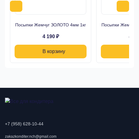
Посыпки Жемчуг ЗОЛОТО 4мм 1кг
Посыпки Жемчуг 
4 190 ₽
4 19
В корзину
В ко
+7 (958) 628-10-44
zakazkonditer.nch@gmail.com