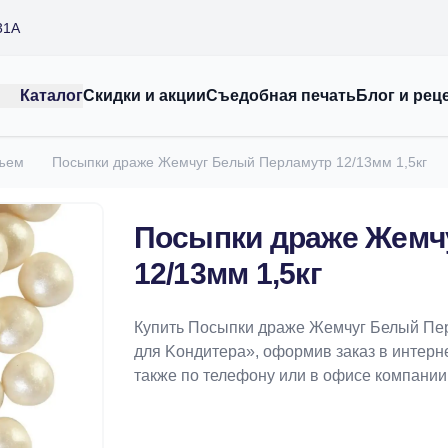
31А
Каталог
Скидки и акции
Съедобная печать
Блог и рец
бъем
Посыпки драже Жемчуг Белый Перламутр 12/13мм 1,5кг
Посыпки драже Жемч
12/13мм 1,5кг
Купить Посыпки драже Жемчуг Белый Пер
для Koндитeрa», оформив заказ в интерне
также по телефону или в офисе компании