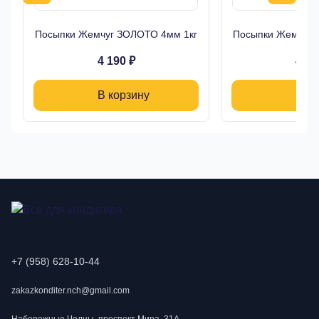
Посыпки Жемчуг ЗОЛОТО 4мм 1кг
Посыпки Жемчуг 
4 190 ₽
4 19
В корзину
В ко
+7 (958) 628-10-44
zakazkonditer.nch@gmail.com