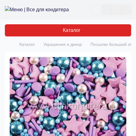
Все для кондитера
Отк
Каталог
Каталог
Украшения и декор
Посыпки большой об
Главная