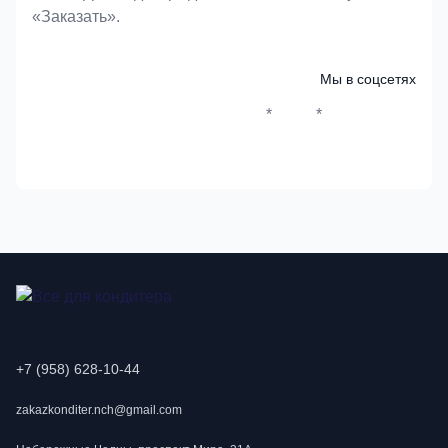
«Заказать».
Мы в соцсетях
*
*
Whatsapp*
Instagram
Телеграм
ВКонтак
+7 (958) 628-10-44
zakazkonditer.nch@gmail.com