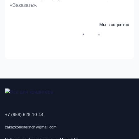
«Заказать».
Мы в соцсетях
*
*
Whatsapp*
Instagram
Телеграм
ВКонтак
+7 (958) 628-10-44
zakazkonditer.nch@gmail.com