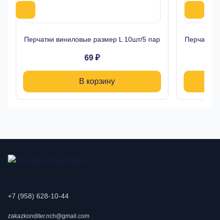
Перчатки виниловые размер L 10шт/5 пар
Перчатки 
69 ₽
В корзину
+7 (958) 628-10-44
zakazkonditer.nch@gmail.com