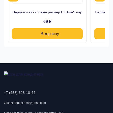
Перчатки виниловые размер L 10шт/5 пар
Перчатки 
69 ₽
В корзину
+7 (958) 628-10-44
zakazkonditer.nch@gmail.com