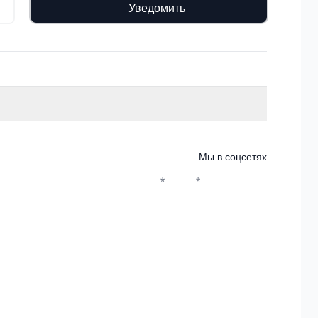
Уведомить
Мы в соцсетях
*
*
Whatsapp*
Instagram
Телеграм
ВКонтакте