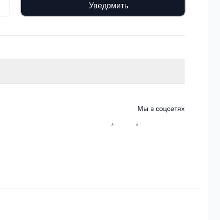
Уведомить
Мы в соцсетях
*
*
Whatsapp*
Instagram
Телеграм
ВКонтакте