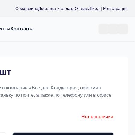
О магазине
Доставка и оплата
Отзывы
Вход | Регистрация
епты
Контакты
6шт
е в компании «Bce для Koндитeрa», оформив
заявку по почте, а также по телефону или в офисе
Нет в наличии