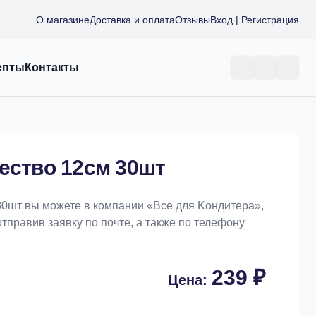
О магазине
Доставка и оплата
Отзывы
Вход | Регистрация
епты
Контакты
ество 12см 30шт
30шт вы можете в компании «Bce для Koндитeрa»,
отправив заявку по почте, а также по телефону
239 ₽
Цена: