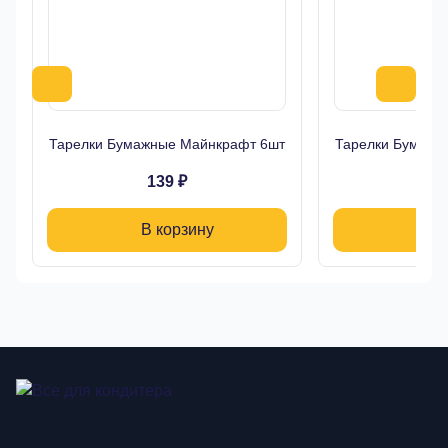
Тарелки Бумажные Майнкрафт 6шт
Тарелки Бумажн
139 ₽
13
В корзину
В 