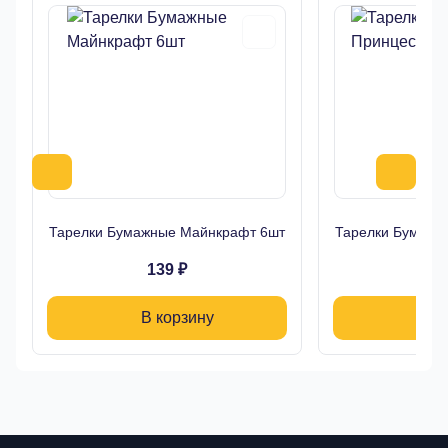
Тарелки Бумажные Майнкрафт 6шт
Тарелки Бумажн
139 ₽
13
В корзину
В 