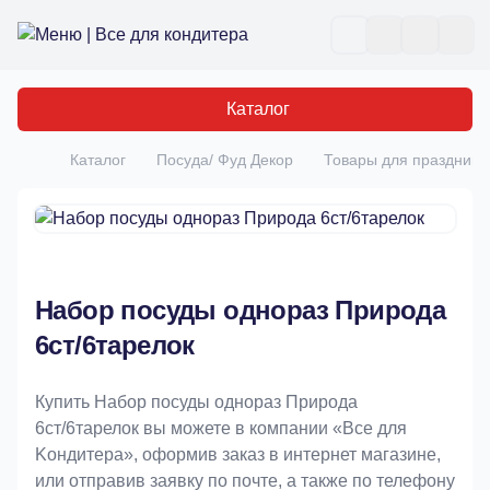
Все для кондитера
Отк
Каталог
Каталог
Посуда/ Фуд Декор
Товары для праздника
Главная
Набор посуды однораз Природа
6ст/6тарелок
Купить Набор посуды однораз Природа
6ст/6тарелок вы можете в компании «Bce для
Koндитeрa», оформив заказ в интернет магазине,
или отправив заявку по почте, а также по телефону