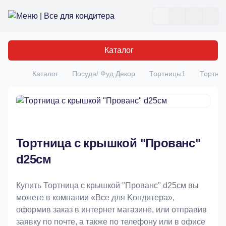
Все для кондитера
Отк
Каталог
Каталог
Посуда/ Фуд Декор
Тортницы1
Тортниц
Главная
Тортница с крышкой "Прованс"
d25см
Купить Тортница с крышкой "Прованс" d25см вы
можете в компании «Bce для Koндитeрa»,
оформив заказ в интернет магазине, или отправив
заявку по почте, а также по телефону или в офисе