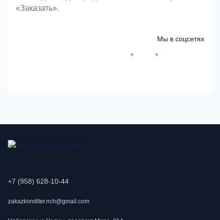
«Заказать».
Мы в соцсетях
*
*
Whatsapp*
Instagram
Телеграм
ВКонтак
+7 (958) 628-10-44
zakazkonditer.nch@gmail.com