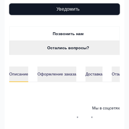
Уведомить
Позвонить нам
Остались вопросы?
Описание
Оформление заказа
Доставка
Отзывы о
Описание
Мы в соцсетях
*
*
Whatsapp*
Instagram
Телеграм
ВКонтак