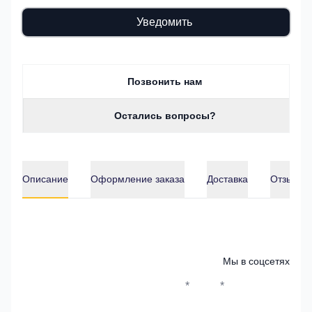
Уведомить
Позвонить нам
Остались вопросы?
Описание
Оформление заказа
Доставка
Отзывы о
Описание
Мы в соцсетях
*
*
Whatsapp*
Instagram
Телеграм
ВКонтак