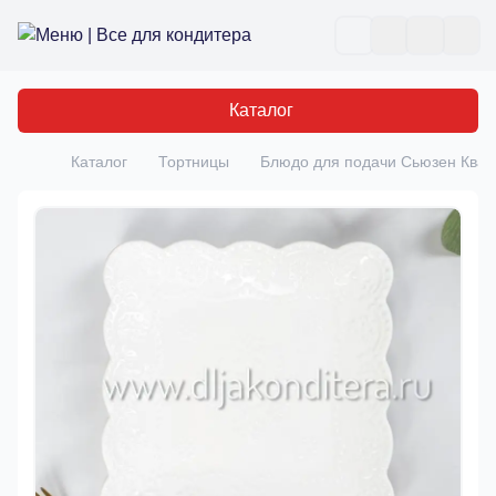
Все для кондитера
Отк
Каталог
Каталог
Тортницы
Блюдо для подачи Сьюзен Квад
Главная