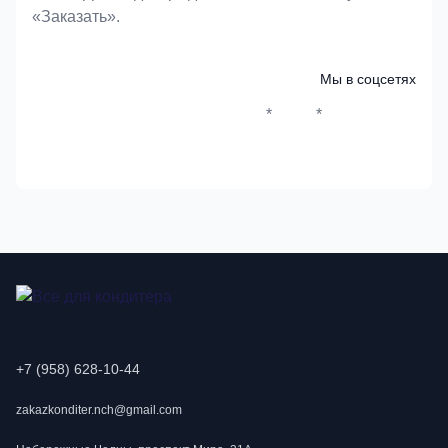
«Заказать».
Мы в соцсетях
*
*
Whatsapp*
Instagram
Телеграм
ВКонтак
+7 (958) 628-10-44
zakazkonditer.nch@gmail.com