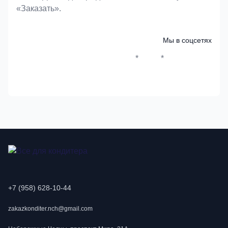
«Заказать».
Мы в соцсетях
*
*
Whatsapp*
Instagram
Телеграм
ВКонтак
+7 (958) 628-10-44
zakazkonditer.nch@gmail.com