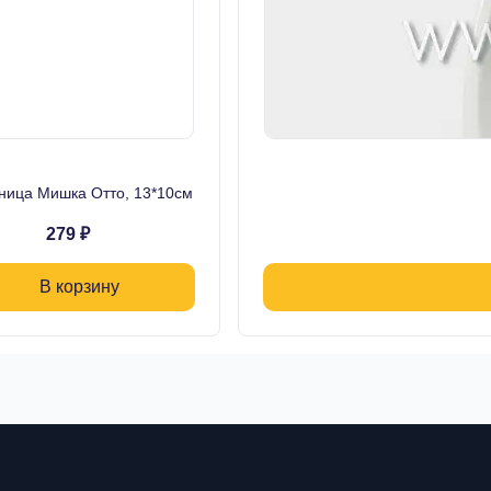
ница Мишка Отто, 13*10см
279 ₽
В корзину