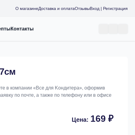
О магазине
Доставка и оплата
Отзывы
Вход | Регистрация
епты
Контакты
*7см
ете в компании «Bce для Koндитeрa», оформив
заявку по почте, а также по телефону или в офисе
169 ₽
Цена: