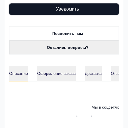
Уведомить
Позвонить нам
Остались вопросы?
Описание
Оформление заказа
Доставка
Отзывы о
Описание
Мы в соцсетях
*
*
Whatsapp*
Instagram
Телеграм
ВКонтак