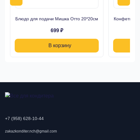
Блюдо для подачи Мишка Отто 20*20см
Конфетница 
699 ₽
В корзину
+7 (958) 628-10-44
zakazkonditer.nch@gmail.com