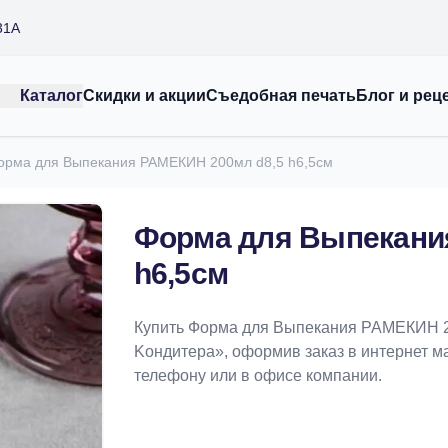
31А
Каталог
Скидки и акции
Съедобная печать
Блог и рец
орма для Выпекания РАМЕКИН 200мл d8,5 h6,5см
Форма для Выпекани
h6,5см
Купить Форма для Выпекания РАМЕКИН 20
Koндитeрa», оформив заказ в интернет маг
телефону или в офисе компании.