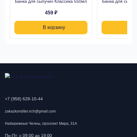
Банка для сыпучих Классика 550мл
Банка для сыпуч
459 ₽
39
В корзину
В 
+7 (958) 628-10-44
zakazkonditer.nch@gmail.com
Набережные Челны, проспект Мира, 31А
Пн-Пт: с 09:00 до 19:00