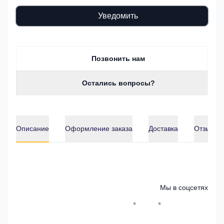
Уведомить
Позвонить нам
Остались вопросы?
Описание
Оформление заказа
Доставка
Отзывы о
Описание
Мы в соцсетях
*
*
Whatsapp*
Instagram
Телеграм
ВКонтак