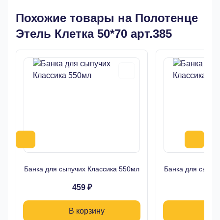
Похожие товары на Полотенце
Этель Клетка 50*70 арт.385
Банка для сыпучих Классика 550мл
Банка для сыпуч
459 ₽
39
В корзину
В 