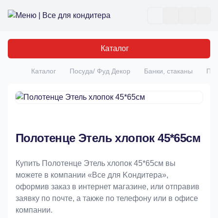
Все для кондитера
Отк
Каталог
Каталог
Посуда/ Фуд Декор
Банки, стаканы
Пол
Главная
Полотенце Этель хлопок 45*65см
Купить Полотенце Этель хлопок 45*65см вы
можете в компании «Bce для Koндитeрa»,
оформив заказ в интернет магазине, или отправив
заявку по почте, а также по телефону или в офисе
компании.