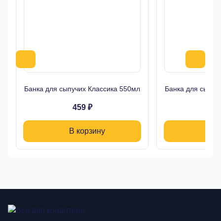
Банка для сыпучих Классика 550мл
Банка для сыпуч
459 ₽
39
В корзину
В 