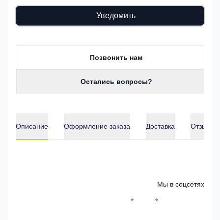
Уведомить
Позвонить нам
Остались вопросы?
Описание
Оформление заказа
Доставка
Отзывы о
Описание
Мы в соцсетях
*
*
Whatsapp*
Instagram
Телеграм
ВКонтак