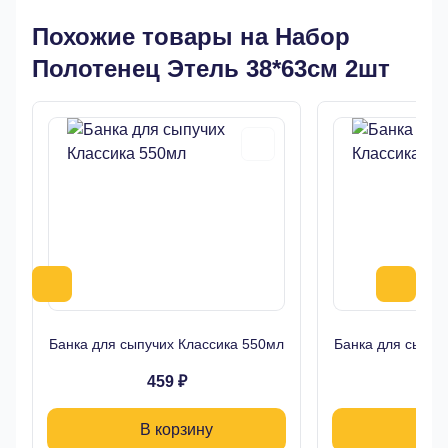
Похожие товары на Набор
Полотенец Этель 38*63см 2шт
Банка для сыпучих Классика 550мл
Банка для сыпуч
459 ₽
39
В корзину
В 